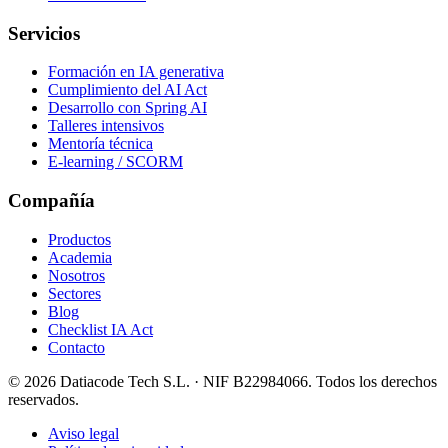
Servicios
Formación en IA generativa
Cumplimiento del AI Act
Desarrollo con Spring AI
Talleres intensivos
Mentoría técnica
E-learning / SCORM
Compañía
Productos
Academia
Nosotros
Sectores
Blog
Checklist IA Act
Contacto
©
2026
Datiacode Tech S.L.
· NIF
B22984066
. Todos los derechos
reservados.
Aviso legal