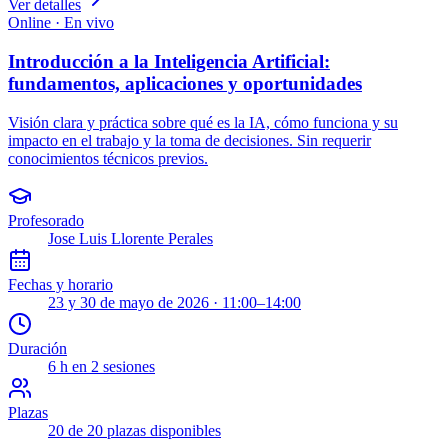
Ver detalles
Online · En vivo
Introducción a la Inteligencia Artificial:
fundamentos, aplicaciones y oportunidades
Visión clara y práctica sobre qué es la IA, cómo funciona y su
impacto en el trabajo y la toma de decisiones. Sin requerir
conocimientos técnicos previos.
Profesorado
Jose Luis Llorente Perales
Fechas y horario
23 y 30 de mayo de 2026 · 11:00–14:00
Duración
6
h en
2
sesiones
Plazas
20 de 20 plazas disponibles