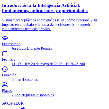
Introducción a la Inteligencia Artificial:
fundamentos, aplicaciones y oportunidades
Visión clara y práctica sobre qué es la IA, cómo funciona y su
impacto en el trabajo y la toma de decisiones. Sin requerir
conocimientos técnicos previos.
Profesorado
Jose Luis Llorente Perales
Fechas y horario
11, 13, 18 y 20 de mayo de 2026 · 19:30–21:00
Duración
6
h en
4
sesiones
Plazas
20 de 20 plazas disponibles
59 €
39 €
EUR