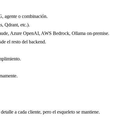
AG, agente o combinación.
, Qdrant, etc.).
aude, Azure OpenAI, AWS Bedrock, Ollama on-premise.
e el resto del backend.
mplimiento.
ernamente.
etalle a cada cliente, pero el esqueleto se mantiene.