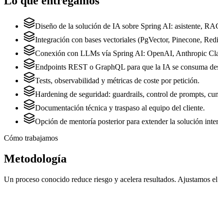
Lo que entregamos
Diseño de la solución de IA sobre Spring AI: asistente, R
Integración con bases vectoriales (PgVector, Pinecone, Redis
Conexión con LLMs vía Spring AI: OpenAI, Anthropic Cl
Endpoints REST o GraphQL para que la IA se consuma desd
Tests, observabilidad y métricas de coste por petición.
Hardening de seguridad: guardrails, control de prompts, cu
Documentación técnica y traspaso al equipo del cliente.
Opción de mentoría posterior para extender la solución int
Cómo trabajamos
Metodología
Un proceso conocido reduce riesgo y acelera resultados. Ajustamos el d