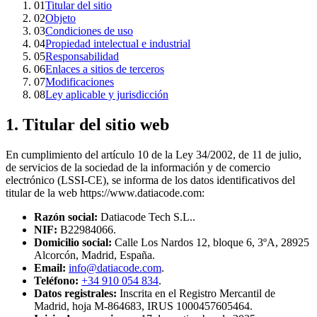
01
Titular del sitio
02
Objeto
03
Condiciones de uso
04
Propiedad intelectual e industrial
05
Responsabilidad
06
Enlaces a sitios de terceros
07
Modificaciones
08
Ley aplicable y jurisdicción
1. Titular del sitio web
En cumplimiento del artículo 10 de la Ley 34/2002, de 11 de julio,
de servicios de la sociedad de la información y de comercio
electrónico (LSSI-CE), se informa de los datos identificativos del
titular de la web
https://www.datiacode.com
:
Razón social:
Datiacode Tech S.L.
.
NIF:
B22984066
.
Domicilio social:
Calle Los Nardos 12, bloque 6, 3ºA, 28925
Alcorcón, Madrid, España
.
Email:
info@datiacode.com
.
Teléfono:
+34 910 054 834
.
Datos registrales:
Inscrita en el Registro Mercantil de
Madrid, hoja M-864683, IRUS 1000457605464.