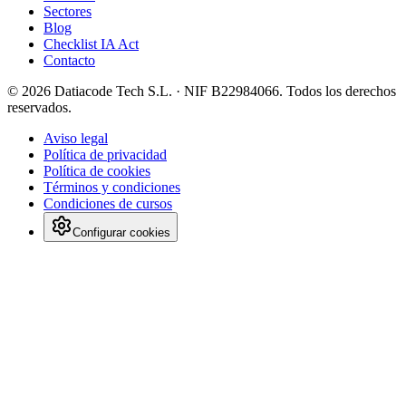
Sectores
Blog
Checklist IA Act
Contacto
©
2026
Datiacode Tech S.L.
· NIF
B22984066
. Todos los derechos
reservados.
Aviso legal
Política de privacidad
Política de cookies
Términos y condiciones
Condiciones de cursos
Configurar cookies
Tu privacidad nos importa
Usamos cookies y tecnologías similares para que la web funcione,
medir su uso y, en el futuro, ofrecerte contenidos relevantes. Puedes
aceptarlas todas, rechazar las opcionales o configurar tus