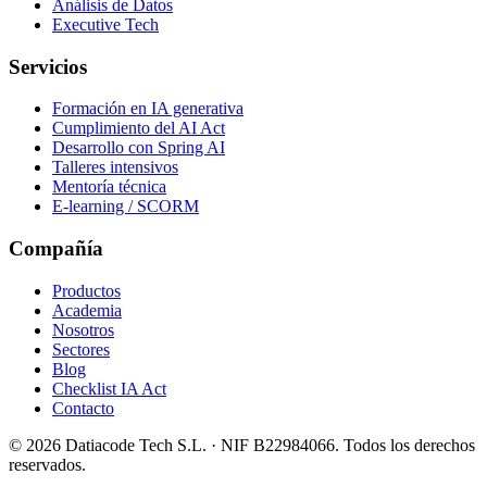
Análisis de Datos
Executive Tech
Servicios
Formación en IA generativa
Cumplimiento del AI Act
Desarrollo con Spring AI
Talleres intensivos
Mentoría técnica
E-learning / SCORM
Compañía
Productos
Academia
Nosotros
Sectores
Blog
Checklist IA Act
Contacto
©
2026
Datiacode Tech S.L.
· NIF
B22984066
. Todos los derechos
reservados.