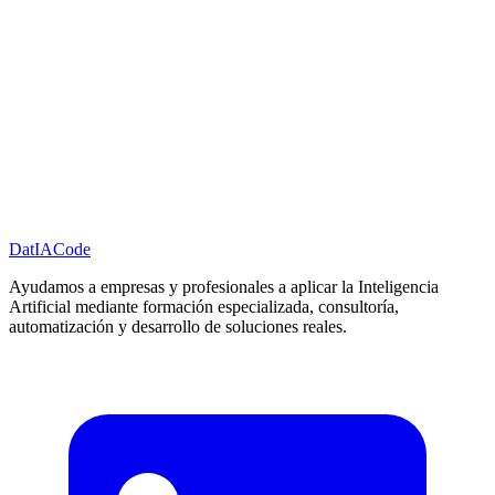
8
cursos
Ver categoría
Executive Tech
Programas formativos para C-level, dirección y mandos intermedios.
Visión estratégica, gobernanza y toma de decisiones tecnológicas
con criterio.
4
cursos
Ver categoría
Dat
IA
Code
Ayudamos a empresas y profesionales a aplicar la Inteligencia
Artificial mediante formación especializada, consultoría,
automatización y desarrollo de soluciones reales.