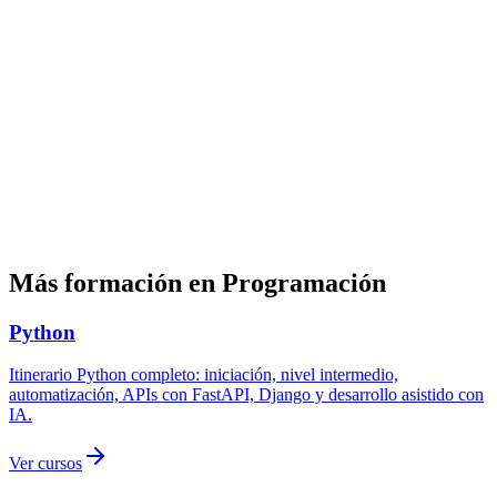
Online en directo
DatIACode
¿No encuentras el curso que necesitas?
Diseñamos formación tecnológica a medida para empresas:
contenidos, duración, modalidad y nivel adaptados a tu equipo.
Solicitar información
Ver toda la categoría Programación
Más formación en
Programación
Python
Itinerario Python completo: iniciación, nivel intermedio,
automatización, APIs con FastAPI, Django y desarrollo asistido con
IA.
Ver cursos