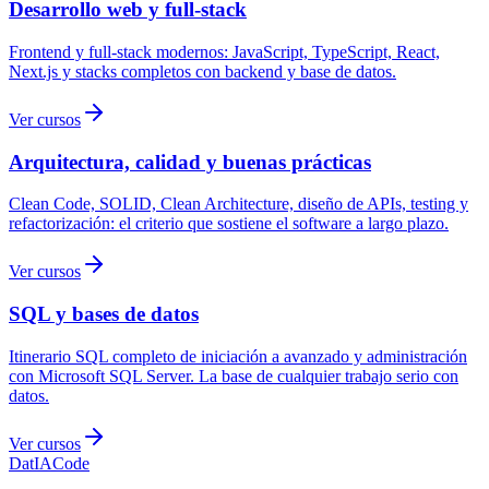
Desarrollo web y full-stack
Frontend y full-stack modernos: JavaScript, TypeScript, React,
Next.js y stacks completos con backend y base de datos.
Ver cursos
Arquitectura, calidad y buenas prácticas
Clean Code, SOLID, Clean Architecture, diseño de APIs, testing y
refactorización: el criterio que sostiene el software a largo plazo.
Ver cursos
SQL y bases de datos
Itinerario SQL completo de iniciación a avanzado y administración
con Microsoft SQL Server. La base de cualquier trabajo serio con
datos.
Ver cursos
Dat
IA
Code