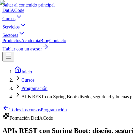
Saltar al contenido principal
Dat
IA
Code
Cursos
Servicios
Sectores
Productos
Academia
Blog
Contacto
Hablar con un asesor
Inicio
Cursos
Programación
APIs REST con Spring Boot: diseño, seguridad y buenas pr
Todos los cursos
Programación
Formación DatIACode
APIs REST con Spring Boot: diseño, seguri