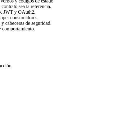
 verbos y códigos de estado.
ntrato sea la referencia.
ity, JWT y OAuth2.
romper consumidores.
 y cabeceras de seguridad.
 y comportamiento.
ucción.