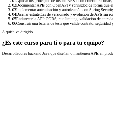
01
Aplicar los principios de diseño REST con criterio: recursos,
02
Documentar APIs con OpenAPI y springdoc de forma que el co
03
Implementar autenticación y autorización con Spring Secur
04
Diseñar estrategias de versionado y evolución de APIs sin 
05
Endurecer la API: CORS, rate limiting, validación de entrada
06
Construir una batería de tests que valide contrato, seguridad
A quién va dirigido
¿Es este curso para ti o para tu equipo?
Desarrolladores backend Java que diseñan o mantienen APIs en prod