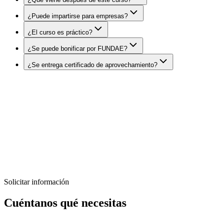
¿Puede impartirse para empresas?
¿El curso es práctico?
¿Se puede bonificar por FUNDAE?
¿Se entrega certificado de aprovechamiento?
DatIACode
¿Quieres formar a tu equipo en
Programación en Java desde cero?
Diseñamos programas formativos prácticos, adaptados al nivel de tu
equipo y orientados a resultados reales.
Solicitar información
Solicitar información
Diseñar formación a medida
Cuéntanos qué necesitas