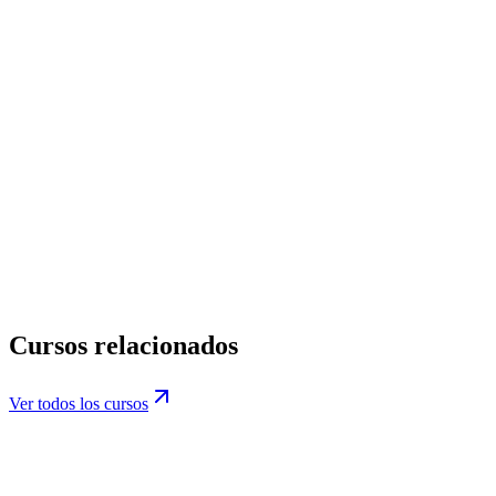
Mensaje
*
He leído y acepto la
Política de Privacidad
.
Acepto recibir
comunicaciones comerciales de DatIACode sobre cursos y
novedades. Es opcional y puedo darme de baja en cualquier
momento.
Información básica de protección de datos.
privacidad@datiacode.com
Política de Privacidad
Cursos relacionados
Ver todos los cursos