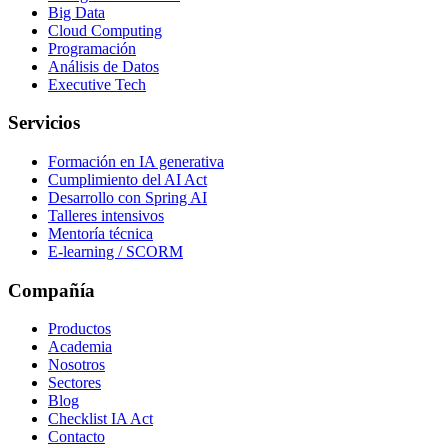
Big Data
Cloud Computing
Programación
Análisis de Datos
Executive Tech
Servicios
Formación en IA generativa
Cumplimiento del AI Act
Desarrollo con Spring AI
Talleres intensivos
Mentoría técnica
E-learning / SCORM
Compañía
Productos
Academia
Nosotros
Sectores
Blog
Checklist IA Act
Contacto