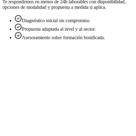
Te respondemos en menos de 24h laborables con disponibilidad,
opciones de modalidad y propuesta a medida si aplica.
Diagnóstico inicial sin compromiso.
Propuesta adaptada al nivel y al sector.
Asesoramiento sobre formación bonificada.
Nombre
*
Email
*
Empresa
Teléfono
Cargo
Sector
Modalidad de interés
*
Online en directo
Presencial
In-company
A medida
Número aproximado de alumnos
*
1 persona
2-5
6-10
11-25
26+