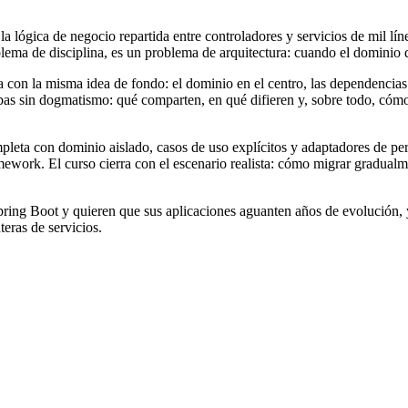
 lógica de negocio repartida entre controladores y servicios de mil líne
blema de disciplina, es un problema de arquitectura: cuando el dominio
 con la misma idea de fondo: el dominio en el centro, las dependencias 
as sin dogmatismo: qué comparten, en qué difieren y, sobre todo, cómo 
leta con dominio aislado, casos de uso explícitos y adaptadores de pers
mework. El curso cierra con el escenario realista: cómo migrar gradualm
ring Boot y quieren que sus aplicaciones aguanten años de evolución, y
teras de servicios.