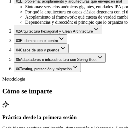
01
El problema: acoplamiento y arquitecturas que envejecen mal
Síntomas: servicios anémicos gigantes, entidades JPA por 
Por qué la arquitectura en capas clásica degenera con el 
Acoplamiento al framework: qué cuesta de verdad cambiar
Dependencias y dirección: el principio que lo organiza t
02
Arquitectura hexagonal y Clean Architecture
03
El dominio en el centro
04
Casos de uso y puertos
05
Adaptadores e infraestructura con Spring Boot
06
Testing, protección y migración
Metodología
Cómo se imparte
Práctica desde la primera sesión