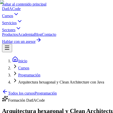
Saltar al contenido principal
Dat
IA
Code
Cursos
Servicios
Sectores
Productos
Academia
Blog
Contacto
Hablar con un asesor
Inicio
Cursos
Programación
Arquitectura hexagonal y Clean Architecture con Java
Todos los cursos
Programación
Formación DatIACode
Arquitectura hexagonal y Clean Architect