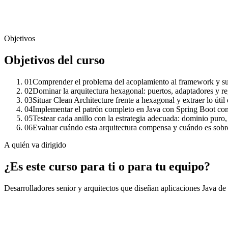
Objetivos
Objetivos del curso
01
Comprender el problema del acoplamiento al framework y sus
02
Dominar la arquitectura hexagonal: puertos, adaptadores y r
03
Situar Clean Architecture frente a hexagonal y extraer lo útil
04
Implementar el patrón completo en Java con Spring Boot como
05
Testear cada anillo con la estrategia adecuada: dominio puro
06
Evaluar cuándo esta arquitectura compensa y cuándo es sobre
A quién va dirigido
¿Es este curso para ti o para tu equipo?
Desarrolladores senior y arquitectos que diseñan aplicaciones Java de 