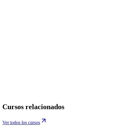
Mensaje
*
He leído y acepto la
Política de Privacidad
.
Acepto recibir
comunicaciones comerciales de DatIACode sobre cursos y
novedades. Es opcional y puedo darme de baja en cualquier
momento.
Información básica de protección de datos.
privacidad@datiacode.com
Política de Privacidad
Cursos relacionados
Ver todos los cursos