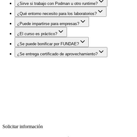
¿Sirve si trabajo con Podman u otro runtime?
¿Qué entorno necesito para los laboratorios?
¿Puede impartirse para empresas?
¿El curso es práctico?
¿Se puede bonificar por FUNDAE?
¿Se entrega certificado de aprovechamiento?
DatIACode
¿Quieres formar a tu equipo en Docker y
contenedores para entornos cloud?
Diseñamos programas formativos prácticos, adaptados al nivel de tu
equipo y orientados a resultados reales.
Solicitar información
Solicitar información
Diseñar formación a medida