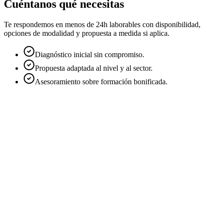
Cuéntanos qué necesitas
Te respondemos en menos de 24h laborables con disponibilidad,
opciones de modalidad y propuesta a medida si aplica.
Diagnóstico inicial sin compromiso.
Propuesta adaptada al nivel y al sector.
Asesoramiento sobre formación bonificada.
Nombre
*
Email
*
Empresa
Teléfono
Cargo
Sector
Modalidad de interés
*
Online en directo
Presencial
In-company
A medida
Número aproximado de alumnos
*
1 persona
2-5
6-10
11-25
26+