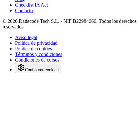
Checklist IA Act
Contacto
©
2026
Datiacode Tech S.L.
· NIF
B22984066
. Todos los derechos
reservados.
Aviso legal
Política de privacidad
Política de cookies
Términos y condiciones
Condiciones de cursos
Configurar cookies
Tu privacidad nos importa
Usamos cookies y tecnologías similares para que la web funcione,
medir su uso y, en el futuro, ofrecerte contenidos relevantes. Puedes
aceptarlas todas, rechazar las opcionales o configurar tus
preferencias. Más información en nuestra
Política de Cookies
.