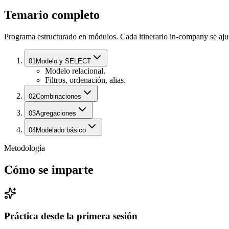
Temario completo
Programa estructurado en módulos. Cada itinerario in-company se ajust
01
Modelo y SELECT
Modelo relacional.
Filtros, ordenación, alias.
02
Combinaciones
03
Agregaciones
04
Modelado básico
Metodología
Cómo se imparte
Práctica desde la primera sesión