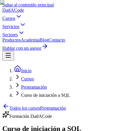
Saltar al contenido principal
Dat
IA
Code
Cursos
Servicios
Sectores
Productos
Academia
Blog
Contacto
Hablar con un asesor
Inicio
Cursos
Programación
Curso de iniciación a SQL
Todos los cursos
Programación
Formación DatIACode
Curso de iniciación a SQL