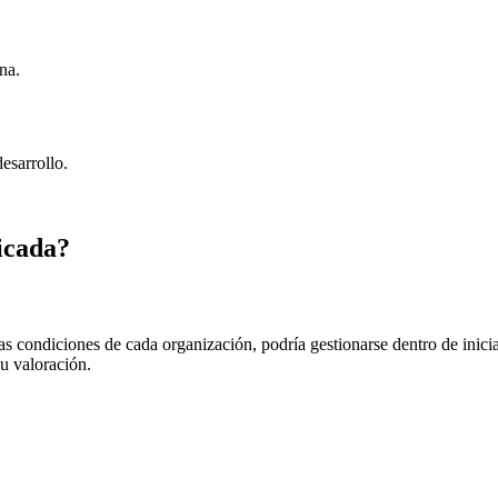
na.
esarrollo.
icada?
as condiciones de cada organización, podría gestionarse dentro de ini
su valoración.