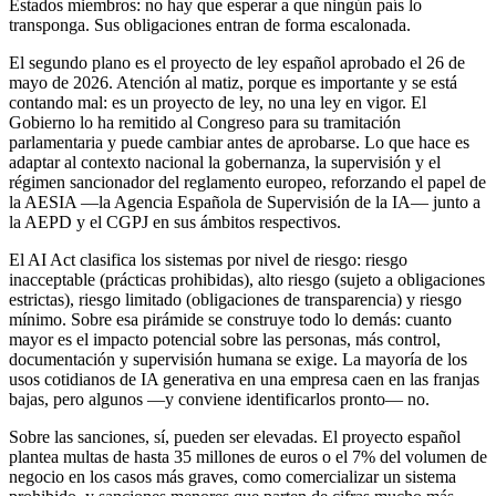
Estados miembros: no hay que esperar a que ningún país lo
transponga. Sus obligaciones entran de forma escalonada.
El segundo plano es el proyecto de ley español aprobado el 26 de
mayo de 2026. Atención al matiz, porque es importante y se está
contando mal: es un proyecto de ley, no una ley en vigor. El
Gobierno lo ha remitido al Congreso para su tramitación
parlamentaria y puede cambiar antes de aprobarse. Lo que hace es
adaptar al contexto nacional la gobernanza, la supervisión y el
régimen sancionador del reglamento europeo, reforzando el papel de
la AESIA —la Agencia Española de Supervisión de la IA— junto a
la AEPD y el CGPJ en sus ámbitos respectivos.
El AI Act clasifica los sistemas por nivel de riesgo: riesgo
inacceptable (prácticas prohibidas), alto riesgo (sujeto a obligaciones
estrictas), riesgo limitado (obligaciones de transparencia) y riesgo
mínimo. Sobre esa pirámide se construye todo lo demás: cuanto
mayor es el impacto potencial sobre las personas, más control,
documentación y supervisión humana se exige. La mayoría de los
usos cotidianos de IA generativa en una empresa caen en las franjas
bajas, pero algunos —y conviene identificarlos pronto— no.
Sobre las sanciones, sí, pueden ser elevadas. El proyecto español
plantea multas de hasta 35 millones de euros o el 7% del volumen de
negocio en los casos más graves, como comercializar un sistema