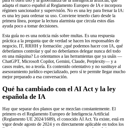
para el buen uso y la gobernanza de la inteligencia artificial, que
adapta el marco español al Reglamento Europeo de IA e incorpora
régimen sancionador y supervisión. No es una ley para frenar la IA:
es una ley para ordenar su uso. Conviene tenerlo claro desde la
primera línea, porque la lectura alarmista que circula estos días
ayuda poco a tomar decisiones.
Esta guía no es una noticia más sobre multas. Es una respuesta
práctica a la pregunta que de verdad se hacen los responsables de
negocio, IT, RRHH y formación: ¿qué podemos hacer con IA, qué
deberíamos controlar y qué no deberíamos delegar nunca del todo
en una máquina? Lo orientamos a las herramientas que ya usáis —
ChatGPT, Microsoft Copilot, Gemini, Claude, Perplexity— y a
casos reales, no a teoría. Es contenido orientativo y no sustituye al
asesoramiento jurídico especializado, pero sí te permite llegar mucho
mejor preparado a esa conversación.
Qué ha cambiado con el AI Act y la ley
española de IA
Hay que separar dos planos que se mezclan constantemente. El
primero es el Reglamento Europeo de Inteligencia Artificial
(Reglamento UE 2024/1689), el conocido AI Act. Ya existe, está en
vigor desde agosto de 2024 y es directamente aplicable en todos los