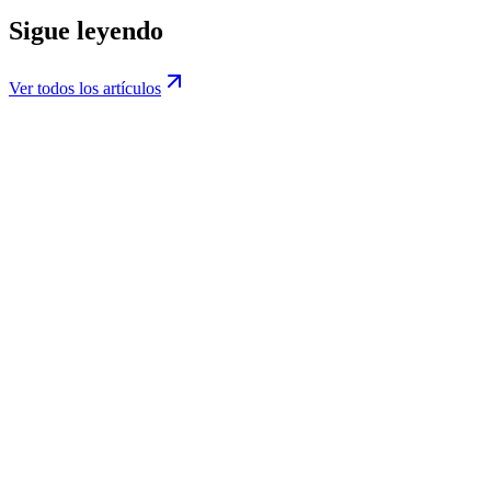
Hablar con un asesor
Ver servicios
Sigue leyendo
Ver todos los artículos
TDD · Desarrollo con agentes de IA
AI Act · Checklist 2 de agosto
Evals · Fiabilidad de la IA