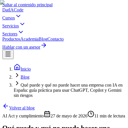
Saltar al contenido principal
Dat
IA
Code
Cursos
Servicios
Sectores
Productos
Academia
Blog
Contacto
Hablar con un asesor
Inicio
Blog
Qué puede y qué no puede hacer una empresa con IA en
España: guía práctica para usar ChatGPT, Copilot y Gemini
sin riesgos
Volver al blog
AI Act y cumplimiento
27 de mayo de 2026
11 min
de lectura
Qué puede y qué no puede hacer una