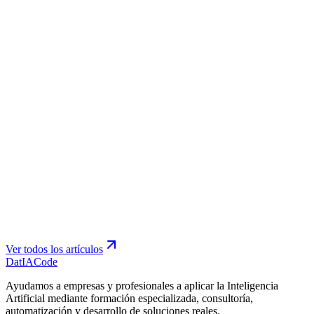
AI Act · Checklist 2 de agosto
Evals · Fiabilidad de la IA
Ver todos los artículos
Dat
IA
Code
Ayudamos a empresas y profesionales a aplicar la Inteligencia
Artificial mediante formación especializada, consultoría,
automatización y desarrollo de soluciones reales.