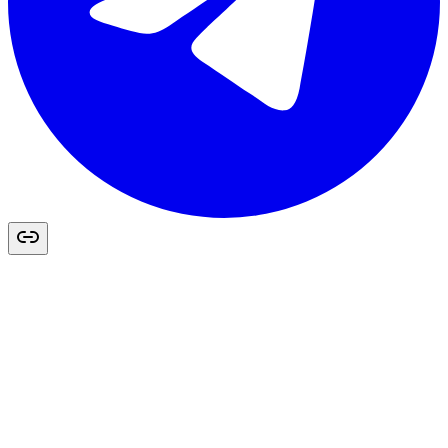
Recurso · EU AI Act
Pasa de leer a accionar con la checklist IA
Act
Si este artículo te ha hecho pensar en cómo está tu organización, esta
checklist te da una primera revisión interna concreta: herramientas,
datos, riesgos, transparencia, responsables y formación.