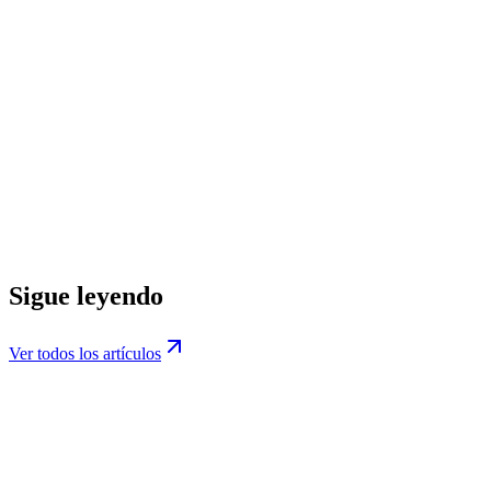
Solicitar checklist
DatIACode
¿Quieres aplicar la IA en tu empresa?
En DatIACode ayudamos a empresas a integrar soluciones de IA,
automatización y formación a medida. Te ayudamos a identificar
casos de uso reales para tu negocio — sin humo y sin promesas
vacías.
Hablar con un asesor
Ver servicios
Sigue leyendo
Ver todos los artículos
TDD · Desarrollo con agentes de IA