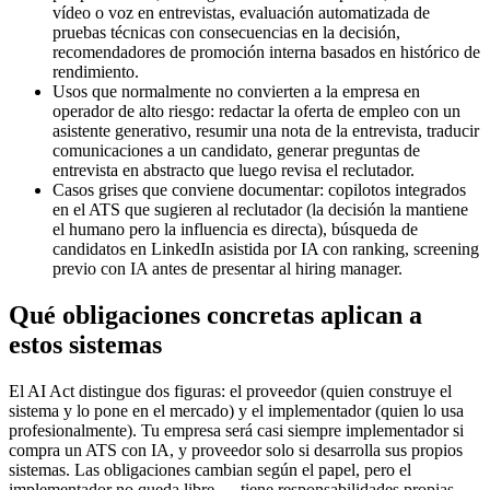
vídeo o voz en entrevistas, evaluación automatizada de
pruebas técnicas con consecuencias en la decisión,
recomendadores de promoción interna basados en histórico de
rendimiento.
Usos que normalmente no convierten a la empresa en
operador de alto riesgo: redactar la oferta de empleo con un
asistente generativo, resumir una nota de la entrevista, traducir
comunicaciones a un candidato, generar preguntas de
entrevista en abstracto que luego revisa el reclutador.
Casos grises que conviene documentar: copilotos integrados
en el ATS que sugieren al reclutador (la decisión la mantiene
el humano pero la influencia es directa), búsqueda de
candidatos en LinkedIn asistida por IA con ranking, screening
previo con IA antes de presentar al hiring manager.
Qué obligaciones concretas aplican a
estos sistemas
El AI Act distingue dos figuras: el proveedor (quien construye el
sistema y lo pone en el mercado) y el implementador (quien lo usa
profesionalmente). Tu empresa será casi siempre implementador si
compra un ATS con IA, y proveedor solo si desarrolla sus propios
sistemas. Las obligaciones cambian según el papel, pero el
implementador no queda libre — tiene responsabilidades propias