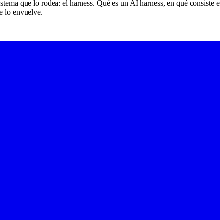
sistema que lo rodea: el harness. Qué es un AI harness, en qué consiste
e lo envuelve.