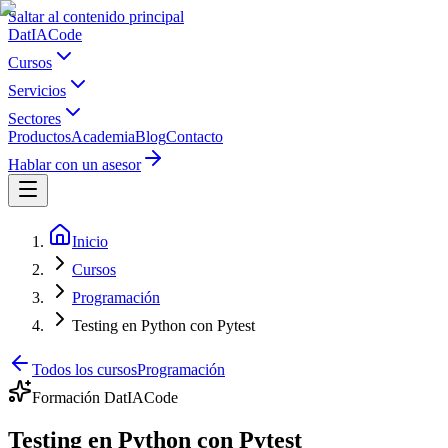
Saltar al contenido principal
Dat
IA
Code
Cursos
Servicios
Sectores
Productos
Academia
Blog
Contacto
Hablar con un asesor
Inicio
Cursos
Programación
Testing en Python con Pytest
Todos los cursos
Programación
Formación DatIACode
Testing en Python con Pytest