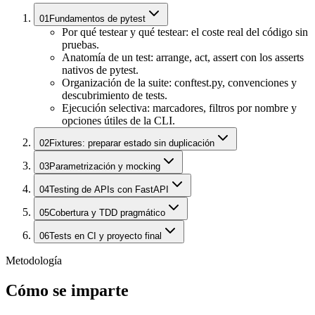
01
Fundamentos de pytest
Por qué testear y qué testear: el coste real del código sin
pruebas.
Anatomía de un test: arrange, act, assert con los asserts
nativos de pytest.
Organización de la suite: conftest.py, convenciones y
descubrimiento de tests.
Ejecución selectiva: marcadores, filtros por nombre y
opciones útiles de la CLI.
02
Fixtures: preparar estado sin duplicación
03
Parametrización y mocking
04
Testing de APIs con FastAPI
05
Cobertura y TDD pragmático
06
Tests en CI y proyecto final
Metodología
Cómo se imparte