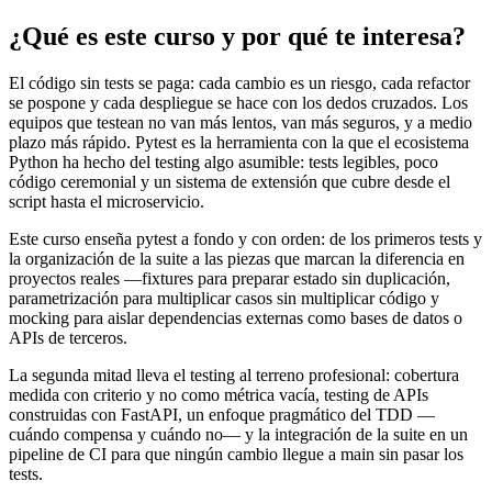
¿Qué es este curso y por qué te interesa?
El código sin tests se paga: cada cambio es un riesgo, cada refactor
se pospone y cada despliegue se hace con los dedos cruzados. Los
equipos que testean no van más lentos, van más seguros, y a medio
plazo más rápido. Pytest es la herramienta con la que el ecosistema
Python ha hecho del testing algo asumible: tests legibles, poco
código ceremonial y un sistema de extensión que cubre desde el
script hasta el microservicio.
Este curso enseña pytest a fondo y con orden: de los primeros tests y
la organización de la suite a las piezas que marcan la diferencia en
proyectos reales —fixtures para preparar estado sin duplicación,
parametrización para multiplicar casos sin multiplicar código y
mocking para aislar dependencias externas como bases de datos o
APIs de terceros.
La segunda mitad lleva el testing al terreno profesional: cobertura
medida con criterio y no como métrica vacía, testing de APIs
construidas con FastAPI, un enfoque pragmático del TDD —
cuándo compensa y cuándo no— y la integración de la suite en un
pipeline de CI para que ningún cambio llegue a main sin pasar los
tests.