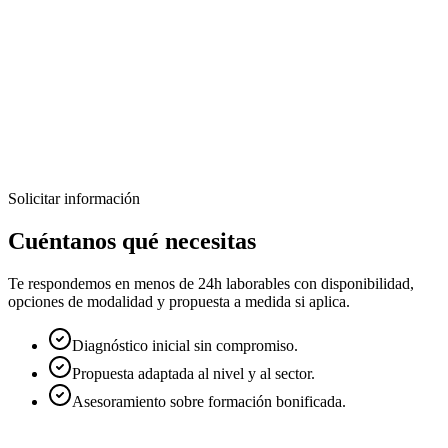
DatIACode
¿Quieres formar a tu equipo en Testing
en Python con Pytest?
Diseñamos programas formativos prácticos, adaptados al nivel de tu
equipo y orientados a resultados reales.
Solicitar información
Solicitar información
Diseñar formación a medida
Cuéntanos qué necesitas
Te respondemos en menos de 24h laborables con disponibilidad,
opciones de modalidad y propuesta a medida si aplica.
Diagnóstico inicial sin compromiso.
Propuesta adaptada al nivel y al sector.
Asesoramiento sobre formación bonificada.