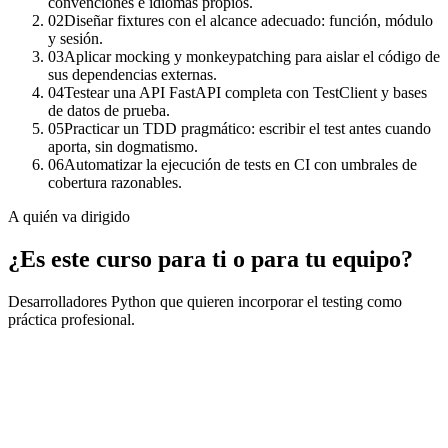
convenciones e idiomas propios.
02
Diseñar fixtures con el alcance adecuado: función, módulo
y sesión.
03
Aplicar mocking y monkeypatching para aislar el código de
sus dependencias externas.
04
Testear una API FastAPI completa con TestClient y bases
de datos de prueba.
05
Practicar un TDD pragmático: escribir el test antes cuando
aporta, sin dogmatismo.
06
Automatizar la ejecución de tests en CI con umbrales de
cobertura razonables.
A quién va dirigido
¿Es este curso para ti o para tu equipo?
Desarrolladores Python que quieren incorporar el testing como
práctica profesional.