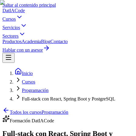
Saltar al contenido principal
Dat
IA
Code
Cursos
Servicios
Sectores
Productos
Academia
Blog
Contacto
Hablar con un asesor
Inicio
Cursos
Programación
Full-stack con React, Spring Boot y PostgreSQL
Todos los cursos
Programación
Formación DatIACode
Full-stack con React, Spring Boot y