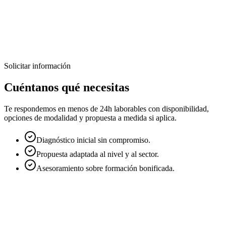
¿Quieres formar a tu equipo en Full-stack
con React, Spring Boot y PostgreSQL?
Diseñamos programas formativos prácticos, adaptados al nivel de tu
equipo y orientados a resultados reales.
Solicitar información
Solicitar información
Diseñar formación a medida
Cuéntanos qué necesitas
Te respondemos en menos de 24h laborables con disponibilidad,
opciones de modalidad y propuesta a medida si aplica.
Diagnóstico inicial sin compromiso.
Propuesta adaptada al nivel y al sector.
Asesoramiento sobre formación bonificada.
Nombre
*
Email
*