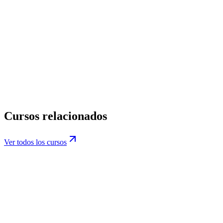
momento.
Información básica de protección de datos.
privacidad@datiacode.com
Política de Privacidad
Cursos relacionados
Ver todos los cursos