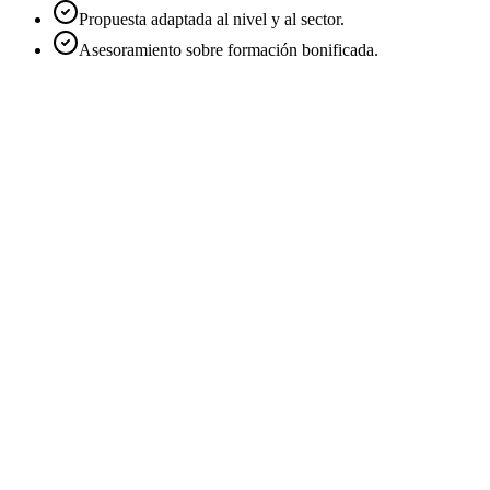
Propuesta adaptada al nivel y al sector.
Asesoramiento sobre formación bonificada.
Nombre
*
Email
*
Empresa
Teléfono
Cargo
Sector
Modalidad de interés
*
Online en directo
Presencial
In-company
A medida
Número aproximado de alumnos
*
1 persona
2-5
6-10
11-25
26+
Mensaje
*
He leído y acepto la
Política de Privacidad
.
Acepto recibir
comunicaciones comerciales de DatIACode sobre cursos y
novedades. Es opcional y puedo darme de baja en cualquier