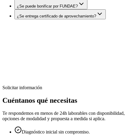
¿Se puede bonificar por FUNDAE?
¿Se entrega certificado de aprovechamiento?
DatIACode
¿Quieres formar a tu equipo en IA para
ejecutivos no técnicos?
Diseñamos programas formativos prácticos, adaptados al nivel de tu
equipo y orientados a resultados reales.
Solicitar información
Solicitar información
Diseñar formación a medida
Cuéntanos qué necesitas
Te respondemos en menos de 24h laborables con disponibilidad,
opciones de modalidad y propuesta a medida si aplica.
Diagnóstico inicial sin compromiso.