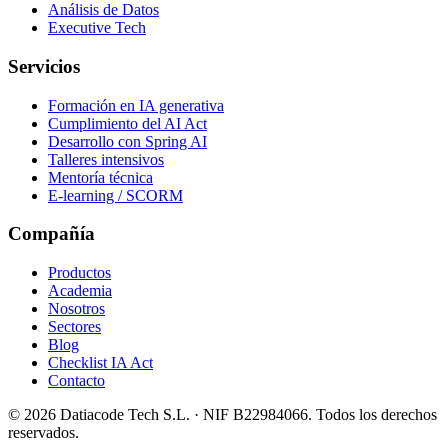
Análisis de Datos
Executive Tech
Servicios
Formación en IA generativa
Cumplimiento del AI Act
Desarrollo con Spring AI
Talleres intensivos
Mentoría técnica
E-learning / SCORM
Compañía
Productos
Academia
Nosotros
Sectores
Blog
Checklist IA Act
Contacto
©
2026
Datiacode Tech S.L.
· NIF
B22984066
. Todos los derechos
reservados.