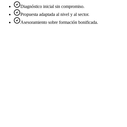
Diagnóstico inicial sin compromiso.
Propuesta adaptada al nivel y al sector.
Asesoramiento sobre formación bonificada.
Nombre
*
Email
*
Empresa
Teléfono
Cargo
Sector
Modalidad de interés
*
Online en directo
Presencial
In-company
A medida
Número aproximado de alumnos
*
1 persona
2-5
6-10
11-25
26+
Mensaje
*
He leído y acepto la
Política de Privacidad
.
Acepto recibir
comunicaciones comerciales de DatIACode sobre cursos y