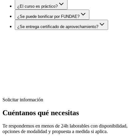
¿El curso es práctico?
¿Se puede bonificar por FUNDAE?
¿Se entrega certificado de aprovechamiento?
DatIACode
¿Quieres formar a tu equipo en Bases de
Datos Vectoriales y Búsqueda Semántica?
Diseñamos programas formativos prácticos, adaptados al nivel de tu
equipo y orientados a resultados reales.
Solicitar información
Solicitar información
Diseñar formación a medida
Cuéntanos qué necesitas
Te respondemos en menos de 24h laborables con disponibilidad,
opciones de modalidad y propuesta a medida si aplica.