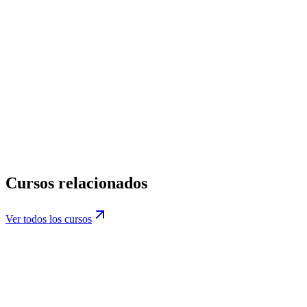
novedades. Es opcional y puedo darme de baja en cualquier
momento.
Información básica de protección de datos.
privacidad@datiacode.com
Política de Privacidad
Cursos relacionados
Ver todos los cursos