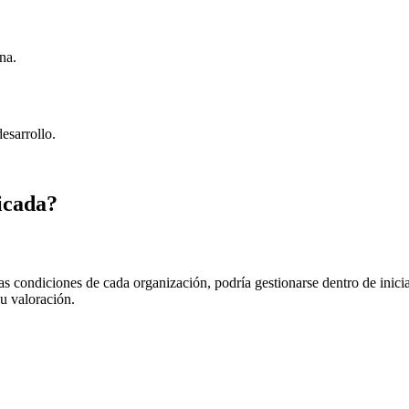
na.
esarrollo.
icada?
as condiciones de cada organización, podría gestionarse dentro de ini
su valoración.