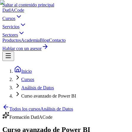
Saltar al contenido principal
Dat
IA
Code
Cursos
Servicios
Sectores
Productos
Academia
Blog
Contacto
Hablar con un asesor
Inicio
Cursos
Análisis de Datos
Curso avanzado de Power BI
Todos los cursos
Análisis de Datos
Formación DatIACode
Curso avanzado de Power BI