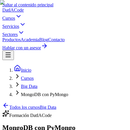
Saltar al contenido principal
Dat
IA
Code
Cursos
Servicios
Sectores
Productos
Academia
Blog
Contacto
Hablar con un asesor
Inicio
Cursos
Big Data
MongoDB con PyMongo
Todos los cursos
Big Data
Formación DatIACode
MongoDB con PyMongo