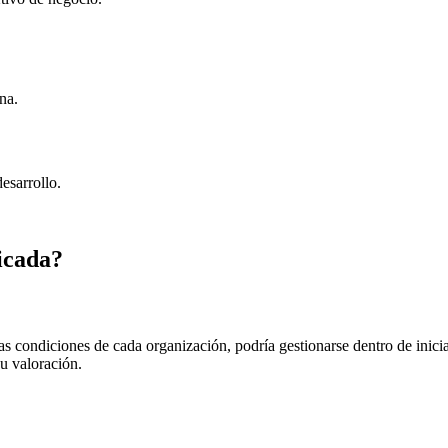
na.
esarrollo.
icada?
as condiciones de cada organización, podría gestionarse dentro de ini
su valoración.