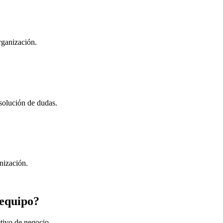
rganización.
esolución de dudas.
nización.
 equipo?
tivo de negocio.