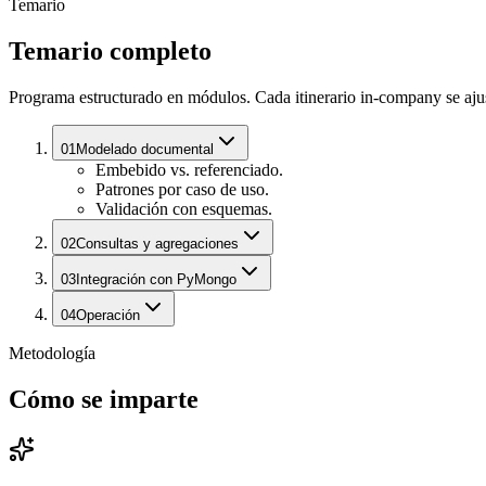
Temario
Temario completo
Programa estructurado en módulos. Cada itinerario in-company se ajust
01
Modelado documental
Embebido vs. referenciado.
Patrones por caso de uso.
Validación con esquemas.
02
Consultas y agregaciones
03
Integración con PyMongo
04
Operación
Metodología
Cómo se imparte